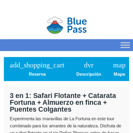
HOME
CONFIGURE
add_shopping_cart
dvr
map
Reserva
Descripción
Mapa
3 en 1: Safari Flotante + Catarata
Fortuna + Almuerzo en finca +
Puentes Colgantes
Experimenta las maravillas de La Fortuna en este tour
combinado para los amantes de la naturaleza. Disfruta de
un safari flotante en el río Peñas Blancas antes de hacer